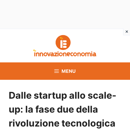
Vai
al
contenuto
MENU
Dalle startup allo scale-
up: la fase due della
rivoluzione tecnologica