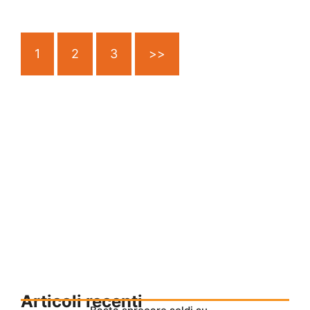
1
2
3
>>
Articoli recenti